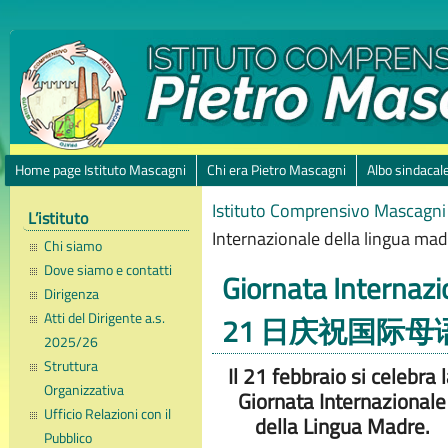
Home page Istituto Mascagni
Chi era Pietro Mascagni
Albo sindacal
Istituto Comprensivo Mascagni 
L’istituto
Internazionale della lin
Chi siamo
Dove siamo e contatti
Giornata Internazi
Dirigenza
Atti del Dirigente a.s.
21 日庆祝国际母
2025/26
Struttura
Il 21 febbraio si celebra 
Organizzativa
Giornata Internazionale
Ufficio Relazioni con il
della Lingua Madre.
Pubblico