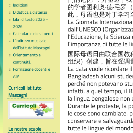
Iscrizioni
的学者图利奥·德·毛罗（Tu
Didattica a distanza
此，母语也是对于学习至
Libri di testo 2025 –
La Giornata Internaziona
2026
dall’UNESCO (Organizzaz
Calendari e ricevimenti
l’Educazione, la Scienza e
L’indirizzo musicale
l’importanza di tutte le l
dell’Istituto Mascagni
国际母语日由联合国教
Orientamento e
组织）创建，旨在强调
continuità
La data vuole ricordare i
Formazione docenti e
Bangladesh alcuni studen
ATA
perché non potevano studi
Curricoli Istituto
infatti, a quel tempo, il
Mascagni
la lingua bengalese non 
Durante le proteste, la po
le cose sono cambiate, p
conservare e salvaguard
tutte le lingue del mondo
Le nostre scuole