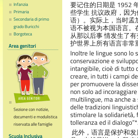
要记住的日期是 1952 
Infanzia
些学生 抗议政府，因
Primaria
语）。实际上，当时孟
Secondaria di primo
语不被视为本国语言。
grado Buricchi
Borgoteca
从那以后事 情发生了
护世界上所有语言非常
Area genitori
Inoltre le lingue sono lo
conservazione e sviluppo
intangibile, cioè di tutto
creare, in tutti i campi d
per promuovere la dissem
non solo ad incoraggiare l
multilingue, ma anche a
delle tradizioni linguisti
Sezione con notizie,
stimolare la solidarietà,
documenti e modulistica
tolleranza ed il dialogo”*
riservata alle famiglie
此外，语言是保护和发
Scuola Inclusiva