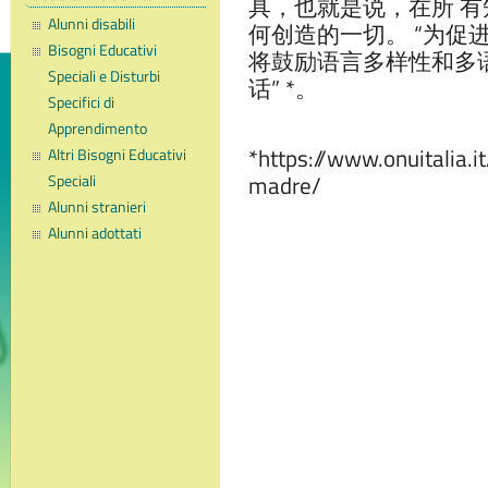
具，也就是说，在所 
Alunni disabili
何创造的一切。 “为促
Bisogni Educativi
将鼓励语言多样性和多
Speciali e Disturbi
话” *。
Specifici di
Apprendimento
*https://www.onuitalia.i
Altri Bisogni Educativi
Speciali
madre/
Alunni stranieri
Alunni adottati