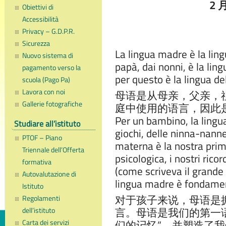
2 月 2
Obiettivi di
Accessibilità
Privacy – G.D.P.R.
Sicurezza
La lingua madre è la lin
Nuovo sistema di
papà, dai nonni, è la ling
pagamento verso la
per questo è la lingua del
scuola (Pago Pa)
Lavora con noi
母语是从母亲，父亲，
Gallerie fotografiche
庭中使用的语言，因此
Per un bambino, la lingua
Studiare all’istituto
giochi, delle ninna-nanne
PTOF – Piano
materna è la nostra prima
Triennale dell’Offerta
psicologica, i nostri rico
formativa
(come scriveva il grande 
Autovalutazione di
lingua madre è fondamen
Istituto
对于孩子来说，母语是
Regolamenti
言。母语是我们的第一
dell’istituto
Carta dei servizi
们的记忆”，并塑造了