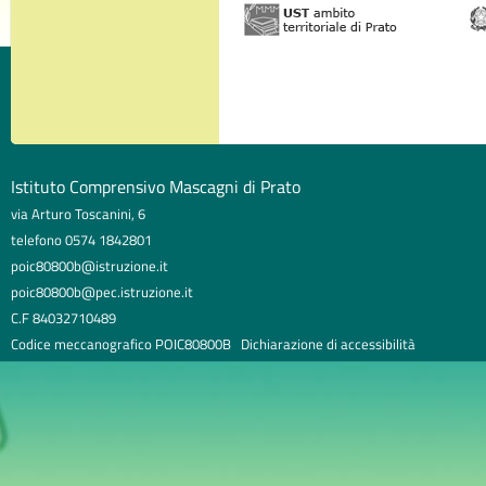
Istituto Comprensivo Mascagni di Prato
via Arturo Toscanini, 6
telefono 0574 1842801
poic80800b@istruzione.it
poic80800b@pec.istruzione.it
C.F 84032710489
Codice meccanografico POIC80800B
Dichiarazione di accessibilità