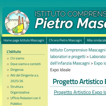
Home page Istituto Mascagni
Chi era Pietro Mascagni
Albo sindacal
Istituto Comprensivo Mascagni 
L’istituto
laboratori e progetti
>
Laborator
Chi siamo
dell’infanzia Mascagni
>
Expo i
Dove siamo e contatti
Expo Ideale
Dirigenza
Atti del Dirigente a.s.
Progetto Artistico
2025/26
Struttura
Progetto Artistico Expo I
Organizzativa
Ufficio Relazioni con il
Pubblico