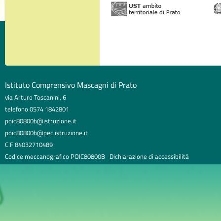
Istituto Comprensivo Mascagni di Prato
via Arturo Toscanini, 6
telefono 0574 1842801
poic80800b@istruzione.it
poic80800b@pec.istruzione.it
C.F 84032710489
Codice meccanografico POIC80800B
Dichiarazione di accessibilità