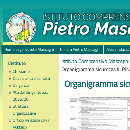
Home page Istituto Mascagni
Chi era Pietro Mascagni
Albo sindacal
Istituto Comprensivo Mascagni 
L’istituto
Organigramma sicurezza IL P
Chi siamo
Dove siamo e contatti
Organigramma sic
Dirigenza
Atti del Dirigente a.s.
2025/26
Struttura
Organizzativa
Ufficio Relazioni con il
Pubblico