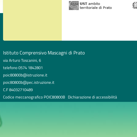
Istituto Comprensivo Mascagni di Prato
via Arturo Toscanini, 6
telefono 0574 1842801
poic80800b@istruzione.it
poic80800b@pec.istruzione.it
C.F 84032710489
Codice meccanografico POIC80800B
Dichiarazione di accessibilità