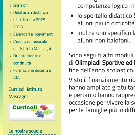
competenze logico-m
Iscrizioni
Didattica a distanza
lo sportello didattico
Libri di testo 2025 –
alunni più in difficoltà
2026
inoltre uno specifico 
Calendari e ricevimenti
alunni non italofoni.
L’indirizzo musicale
dell’Istituto Mascagni
Sono seguiti altri moduli 
Orientamento e
di
Olimpiadi Sportive ed
continuità
fine dell’anno scolastico.
Formazione docenti e
ATA
Visto il finanziamento ri
hanno ampliato gratuitame
Curricoli Istituto
e pertanto hanno rappres
Mascagni
occasione per vivere la 
per le famiglie più in diff
Le nostre scuole