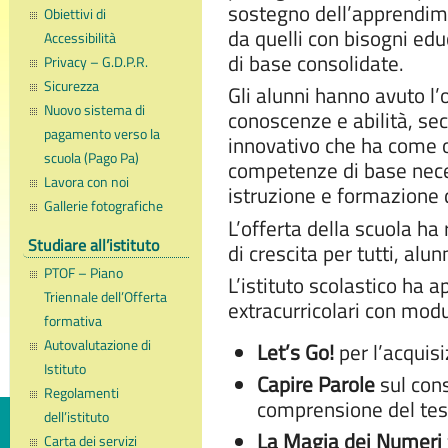
sostegno dell’apprendimen
Obiettivi di
da quelli con bisogni edu
Accessibilità
di base consolidate.
Privacy – G.D.P.R.
Sicurezza
Gli alunni hanno avuto l’o
Nuovo sistema di
conoscenze e abilità, se
pagamento verso la
innovativo che ha come ob
scuola (Pago Pa)
competenze di base neces
Lavora con noi
istruzione e formazione di
Gallerie fotografiche
L’offerta della scuola h
Studiare all’istituto
di crescita per tutti, alun
PTOF – Piano
L’istituto scolastico ha ap
Triennale dell’Offerta
extracurricolari con modu
formativa
Autovalutazione di
Let’s Go!
per l’acquisi
Istituto
Capire Parole
sul con
Regolamenti
comprensione del tes
dell’istituto
La Magia dei Numeri
Carta dei servizi