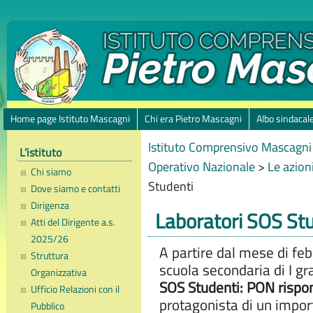
Home page Istituto Mascagni
Chi era Pietro Mascagni
Albo sindacal
Istituto Comprensivo Mascagni 
L’istituto
Operativo Nazionale
>
Le azion
Chi siamo
Studenti
Dove siamo e contatti
Dirigenza
Laboratori SOS St
Atti del Dirigente a.s.
2025/26
A partire dal mese di feb
Struttura
scuola secondaria di I gr
Organizzativa
SOS Studenti: PON rispo
Ufficio Relazioni con il
protagonista di un impo
Pubblico