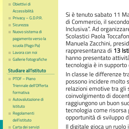
Obiettivi di
Accessibilità
Si è tenuto sabato 11 M
Privacy – G.D.P.R.
di Commercio, il secondo
Sicurezza
Inclusiva”. Ad organizzare
Nuovo sistema di
Scolastici Paola Toccafo
pagamento verso la
Manuela Zacchini, preside
scuola (Pago Pa)
rappresentanza di
13 Ist
Lavora con noi
hanno presentato attività 
Gallerie fotografiche
tecnologia è in supporto d
Studiare all’istituto
In classe le differenze t
PTOF – Piano
possono incidere molto s
Triennale dell’Offerta
relazioni emotive tra gli 
formativa
coinvolgimento di docenti
Autovalutazione di
raggiungono un buon succ
Istituto
tecnologia come risorsa 
Regolamenti
opportunità di sviluppo d
dell’istituto
Il digitale gioca un ruolo
Carta dei servizi