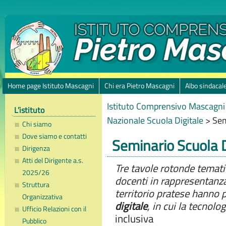
Home page Istituto Mascagni
Chi era Pietro Mascagni
Albo sindacal
Istituto Comprensivo Mascagni 
L’istituto
Nazionale Scuola Digitale
>
Sem
Chi siamo
Dove siamo e contatti
Seminario Scuola D
Dirigenza
Atti del Dirigente a.s.
Tre tavole rotonde temati
2025/26
docenti in rappresentanza
Struttura
territorio pratese hanno
Organizzativa
digitale
, in cui la tecnolo
Ufficio Relazioni con il
inclusiva
Pubblico