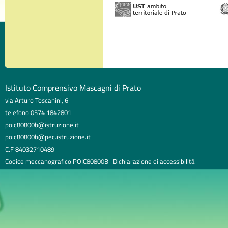
Istituto Comprensivo Mascagni di Prato
via Arturo Toscanini, 6
telefono 0574 1842801
poic80800b@istruzione.it
poic80800b@pec.istruzione.it
C.F 84032710489
Codice meccanografico POIC80800B
Dichiarazione di accessibilità