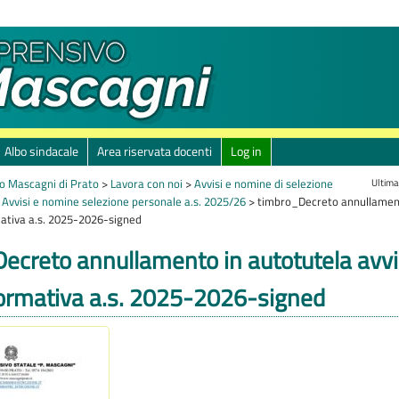
Albo sindacale
Area riservata docenti
Log in
Ultima
o Mascagni di Prato
>
Lavora con noi
>
Avvisi e nomine di selezione
>
Avvisi e nomine selezione personale a.s. 2025/26
>
timbro_Decreto annullament
mativa a.s. 2025-2026-signed
ecreto annullamento in autotutela avvi
formativa a.s. 2025-2026-signed