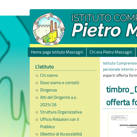
Home page Istituto Mascagni
Chi era Pietro Mascagni
Istituto Comprensiv
L’istituto
personale interno
Chi siamo
esperti offerta for
Dove siamo e contatti
timbro_D
Dirigenza
Atti del Dirigente a.s.
offerta 
2025/26
Struttura Organizzativa
Ufficio Relazioni con il
Pubblico
Obiettivi di Accessibilità