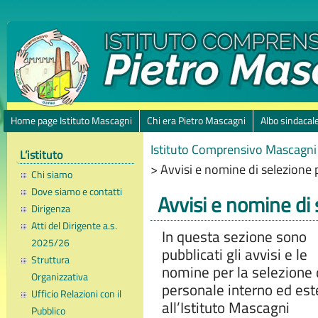
Home page Istituto Mascagni
Chi era Pietro Mascagni
Albo sindacal
Istituto Comprensivo Mascagni 
L’istituto
>
Avvisi e nomine di selezione 
Chi siamo
Dove siamo e contatti
Avvisi e nomine di
Dirigenza
Atti del Dirigente a.s.
In questa sezione sono
2025/26
pubblicati gli avvisi e le
Struttura
nomine per la selezione 
Organizzativa
personale interno ed est
Ufficio Relazioni con il
all’Istituto Mascagni
Pubblico