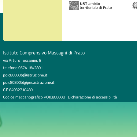
Istituto Comprensivo Mascagni di Prato
via Arturo Toscanini, 6
telefono 0574 1842801
poic80800b@istruzione.it
poic80800b@pec.istruzione.it
C.F 84032710489
Codice meccanografico POIC80800B
Dichiarazione di accessibilità