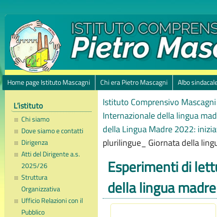
Home page Istituto Mascagni
Chi era Pietro Mascagni
Albo sindacal
Istituto Comprensivo Mascagni 
L’istituto
Internazionale della lin
Chi siamo
della Lingua Madre 2022: iniziat
Dove siamo e contatti
plurilingue_ Giornata della li
Dirigenza
Atti del Dirigente a.s.
Esperimenti di lett
2025/26
Struttura
della lingua madre
Organizzativa
Ufficio Relazioni con il
Pubblico