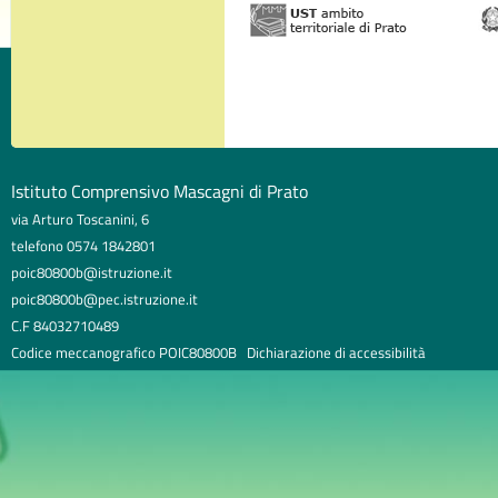
Istituto Comprensivo Mascagni di Prato
via Arturo Toscanini, 6
telefono 0574 1842801
poic80800b@istruzione.it
poic80800b@pec.istruzione.it
C.F 84032710489
Codice meccanografico POIC80800B
Dichiarazione di accessibilità