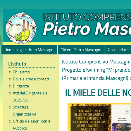
Home page Istituto Mascagni
Chi era Pietro Mascagni
Albo sindacal
Istituto Comprensivo Mascagni 
L’istituto
Progetto eTwinning “Mi prendo
Chi siamo
(Primaria e Infanzia Mascagni)
Dove siamo e contatti
Dirigenza
IL MIELE DELLE N
Atti del Dirigente a.s.
2025/26
Struttura
Organizzativa
Ufficio Relazioni con il
Pubblico