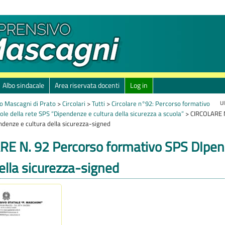
Albo sindacale
Area riservata docenti
Log in
Ul
o Mascagni di Prato
>
Circolari
>
Tutti
>
Circolare n°92: Percorso formativo
ole della rete SPS “Dipendenze e cultura della sicurezza a scuola”
>
CIRCOLARE N
denze e cultura della sicurezza-signed
E N. 92 Percorso formativo SPS DIpe
della sicurezza-signed