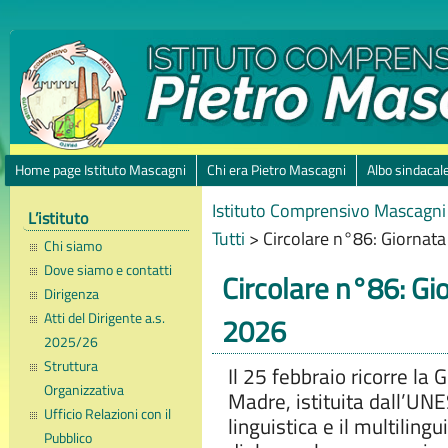
Home page Istituto Mascagni
Chi era Pietro Mascagni
Albo sindacal
Istituto Comprensivo Mascagni 
L’istituto
Tutti
>
Circolare n°86: Giornata
Chi siamo
Dove siamo e contatti
Circolare n°86: Gi
Dirigenza
Atti del Dirigente a.s.
2026
2025/26
Struttura
Il 25 febbraio ricorre la
Organizzativa
Madre, istituita dall’UN
Ufficio Relazioni con il
linguistica e il multiling
Pubblico