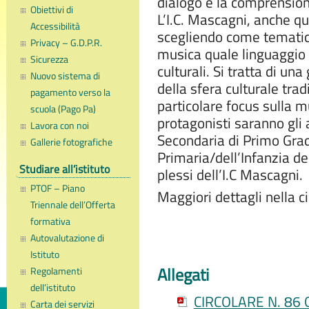
dialogo e la comprensione
Obiettivi di
L’I.C. Mascagni, anche qu
Accessibilità
scegliendo come tematica
Privacy – G.D.P.R.
musica quale linguaggio 
Sicurezza
culturali. Si tratta di un
Nuovo sistema di
della sfera culturale trad
pagamento verso la
particolare focus sulla mu
scuola (Pago Pa)
protagonisti saranno gli 
Lavora con noi
Secondaria di Primo Grad
Gallerie fotografiche
Primaria/dell’Infanzia dei
Studiare all’istituto
plessi dell’I.C Mascagni.
PTOF – Piano
Maggiori dettagli nella ci
Triennale dell’Offerta
formativa
Autovalutazione di
Istituto
Allegati
Regolamenti
dell’istituto
CIRCOLARE N. 86 G
Carta dei servizi