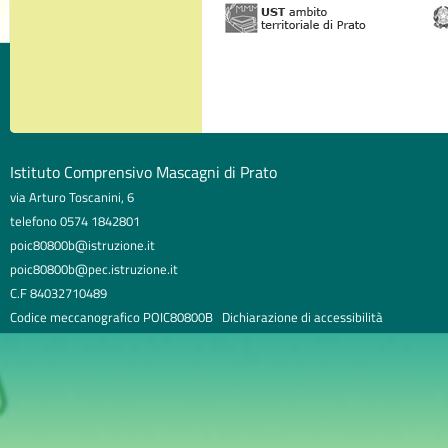
Istituto Comprensivo Mascagni di Prato
via Arturo Toscanini, 6
telefono 0574 1842801
poic80800b@istruzione.it
poic80800b@pec.istruzione.it
C.F 84032710489
Codice meccanografico POIC80800B
Dichiarazione di accessibilità