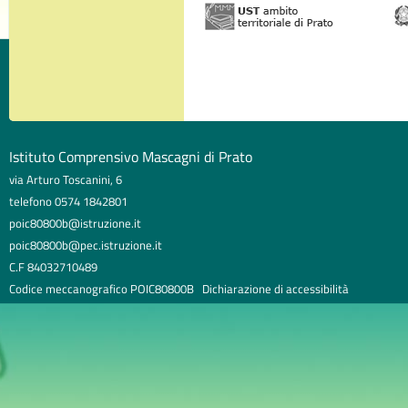
Istituto Comprensivo Mascagni di Prato
via Arturo Toscanini, 6
telefono 0574 1842801
poic80800b@istruzione.it
poic80800b@pec.istruzione.it
C.F 84032710489
Codice meccanografico POIC80800B
Dichiarazione di accessibilità