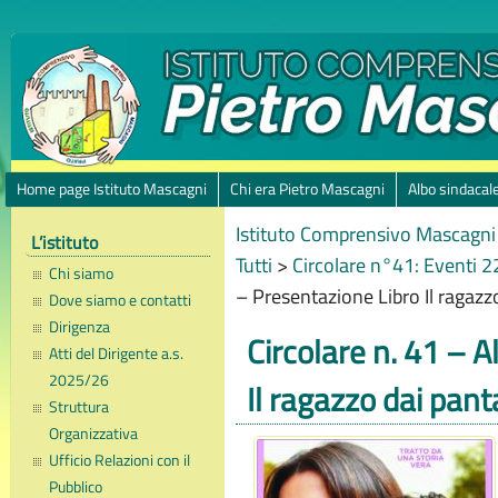
Home page Istituto Mascagni
Chi era Pietro Mascagni
Albo sindacal
Istituto Comprensivo Mascagni 
L’istituto
Tutti
>
Circolare n°41: Eventi
Chi siamo
– Presentazione Libro Il ragazz
Dove siamo e contatti
Dirigenza
Circolare n. 41 – 
Atti del Dirigente a.s.
2025/26
Il ragazzo dai pant
Struttura
Organizzativa
Ufficio Relazioni con il
Pubblico