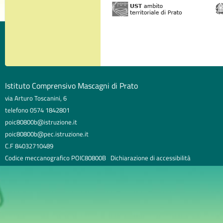
Istituto Comprensivo Mascagni di Prato
via Arturo Toscanini, 6
telefono 0574 1842801
poic80800b@istruzione.it
poic80800b@pec.istruzione.it
C.F 84032710489
Codice meccanografico POIC80800B
Dichiarazione di accessibilità