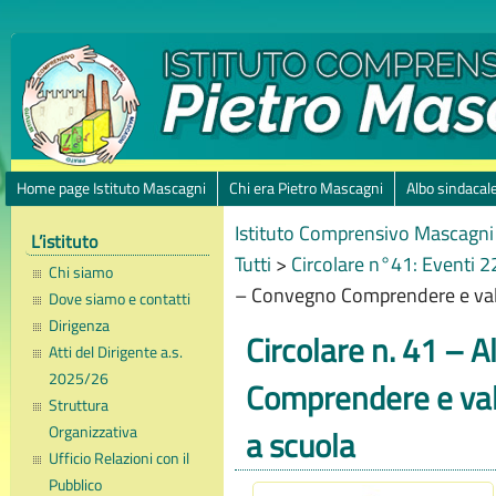
Home page Istituto Mascagni
Chi era Pietro Mascagni
Albo sindacal
Istituto Comprensivo Mascagni 
L’istituto
Tutti
>
Circolare n°41: Eventi
Chi siamo
– Convegno Comprendere e valo
Dove siamo e contatti
Dirigenza
Circolare n. 41 – 
Atti del Dirigente a.s.
2025/26
Comprendere e val
Struttura
Organizzativa
a scuola
Ufficio Relazioni con il
Pubblico