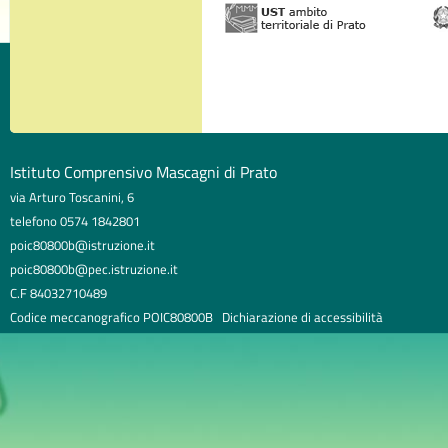
Istituto Comprensivo Mascagni di Prato
via Arturo Toscanini, 6
telefono 0574 1842801
poic80800b@istruzione.it
poic80800b@pec.istruzione.it
C.F 84032710489
Codice meccanografico POIC80800B
Dichiarazione di accessibilità