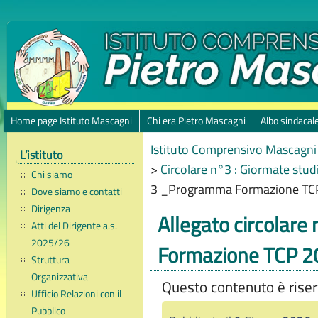
Home page Istituto Mascagni
Chi era Pietro Mascagni
Albo sindacal
Istituto Comprensivo Mascagni 
L’istituto
>
Circolare n°3 : Giormate studi
Chi siamo
3 _Programma Formazione TC
Dove siamo e contatti
Dirigenza
Allegato circolar
Atti del Dirigente a.s.
2025/26
Formazione TCP 2
Struttura
Organizzativa
Questo contenuto è riserv
Ufficio Relazioni con il
Pubblico