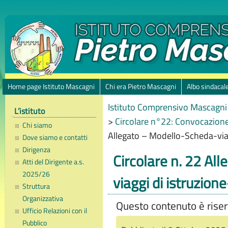
Home page Istituto Mascagni
Chi era Pietro Mascagni
Albo sindacal
Istituto Comprensivo Mascagni 
L’istituto
>
Circolare n°22: Convocazione
Chi siamo
Allegato – Modello-Scheda-via
Dove siamo e contatti
Dirigenza
Circolare n. 22 Al
Atti del Dirigente a.s.
2025/26
viaggi di istruzio
Struttura
Organizzativa
Questo contenuto è riserv
Ufficio Relazioni con il
Pubblico