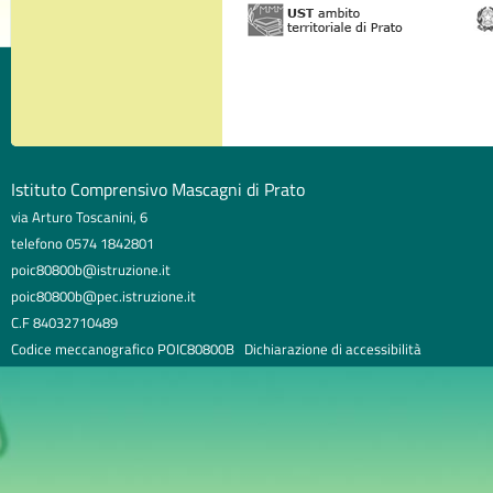
Istituto Comprensivo Mascagni di Prato
via Arturo Toscanini, 6
telefono 0574 1842801
poic80800b@istruzione.it
poic80800b@pec.istruzione.it
C.F 84032710489
Codice meccanografico POIC80800B
Dichiarazione di accessibilità