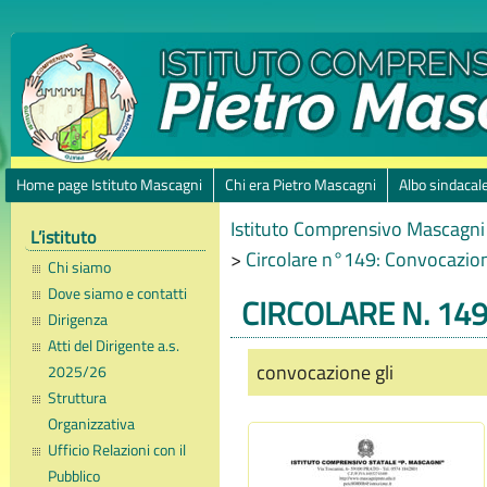
Home page Istituto Mascagni
Chi era Pietro Mascagni
Albo sindacal
Istituto Comprensivo Mascagni 
L’istituto
>
Circolare n°149: Convocazio
Chi siamo
Dove siamo e contatti
CIRCOLARE N. 149
Dirigenza
Atti del Dirigente a.s.
convocazione gli
2025/26
Struttura
Organizzativa
Ufficio Relazioni con il
Pubblico