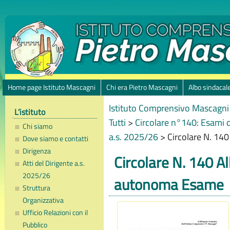
Home page Istituto Mascagni
Chi era Pietro Mascagni
Albo sindacal
Istituto Comprensivo Mascagni 
L’istituto
Tutti
>
Circolare n°140: Esami d
Chi siamo
a.s. 2025/26
>
Circolare N. 14
Dove siamo e contatti
Dirigenza
Circolare N. 140 A
Atti del Dirigente a.s.
2025/26
autonoma Esame
Struttura
Organizzativa
Ufficio Relazioni con il
Pubblico