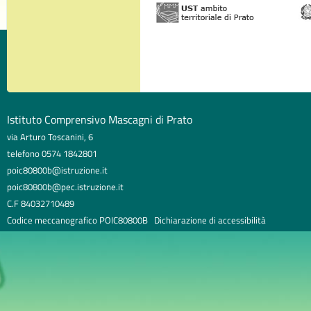
Istituto Comprensivo Mascagni di Prato
via Arturo Toscanini, 6
telefono 0574 1842801
poic80800b@istruzione.it
poic80800b@pec.istruzione.it
C.F 84032710489
Codice meccanografico POIC80800B
Dichiarazione di accessibilità