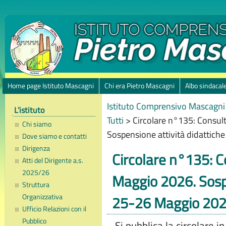
Home page Istituto Mascagni
Chi era Pietro Mascagni
Albo sindacal
Istituto Comprensivo Mascagni 
L’istituto
Tutti
>
Circolare n°135: Consult
Chi siamo
Sospensione attività didattic
Dove siamo e contatti
Dirigenza
Circolare n°135: C
Atti del Dirigente a.s.
2025/26
Maggio 2026. Sospe
Struttura
Organizzativa
25-26 Maggio 20
Ufficio Relazioni con il
Pubblico
Si pubblica la circolare 