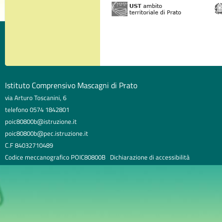
Istituto Comprensivo Mascagni di Prato
via Arturo Toscanini, 6
telefono 0574 1842801
poic80800b@istruzione.it
poic80800b@pec.istruzione.it
C.F 84032710489
Codice meccanografico POIC80800B
Dichiarazione di accessibilità