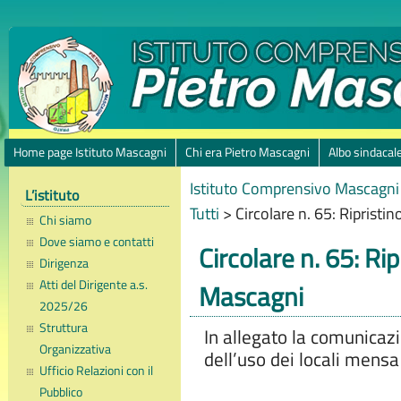
Home page Istituto Mascagni
Chi era Pietro Mascagni
Albo sindacal
Istituto Comprensivo Mascagni 
L’istituto
Tutti
>
Circolare n. 65: Riprist
Chi siamo
Dove siamo e contatti
Circolare n. 65: Ri
Dirigenza
Atti del Dirigente a.s.
Mascagni
2025/26
Struttura
In allegato la comunicazi
Organizzativa
dell’uso dei locali mens
Ufficio Relazioni con il
Pubblico