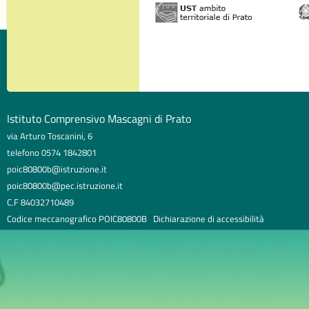
Istituto Comprensivo Mascagni di Prato
via Arturo Toscanini, 6
telefono 0574 1842801
poic80800b@istruzione.it
poic80800b@pec.istruzione.it
C.F 84032710489
Codice meccanografico POIC80800B
Dichiarazione di accessibilità