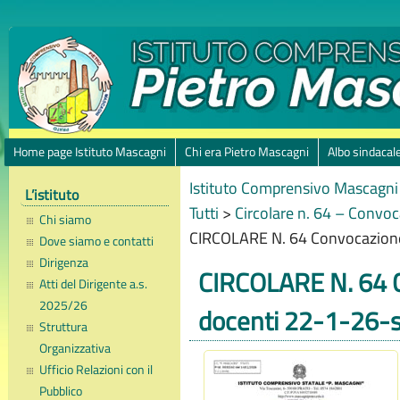
Home page Istituto Mascagni
Chi era Pietro Mascagni
Albo sindacal
Istituto Comprensivo Mascagni 
L’istituto
Tutti
>
Circolare n. 64 – Convo
Chi siamo
CIRCOLARE N. 64 Convocazione 
Dove siamo e contatti
Dirigenza
CIRCOLARE N. 64 C
Atti del Dirigente a.s.
2025/26
docenti 22-1-26-s
Struttura
Organizzativa
Ufficio Relazioni con il
Pubblico