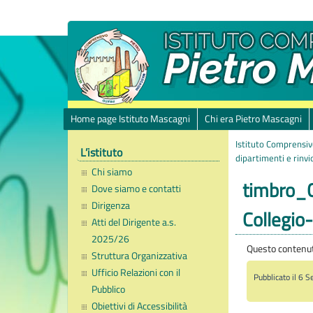
Home page Istituto Mascagni
Chi era Pietro Mascagni
Istituto Comprensiv
L’istituto
dipartimenti e rinvi
Chi siamo
timbro_C
Dove siamo e contatti
Dirigenza
Collegio
Atti del Dirigente a.s.
2025/26
Questo contenuto
Struttura Organizzativa
Ufficio Relazioni con il
Pubblicato il 6 
Pubblico
Obiettivi di Accessibilità