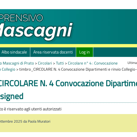
Albo sindacale
Area riservata docenti
Log in
Ultima
o Mascagni di Prato
>
Circolari
>
Tutti
>
Circolare n° 4 : Convocazione
o Collegio
>
timbro_CIRCOLARE N. 4 Convocazione Dipartimenti e rinvio Collegio
IRCOLARE N. 4 Convocazione Dipartimen
-signed
 è riservato agli utenti autorizzati
Settembre 2025 da Paola Muratori