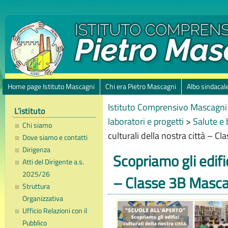
Home page Istituto Mascagni
Chi era Pietro Mascagni
Albo sindacal
Istituto Comprensivo Mascagni 
L’istituto
laboratori e progetti
>
Salute e
Chi siamo
culturali della nostra città – C
Dove siamo e contatti
Dirigenza
Scopriamo gli edific
Atti del Dirigente a.s.
2025/26
– Classe 3B Masca
Struttura
Organizzativa
Ufficio Relazioni con il
Pubblico