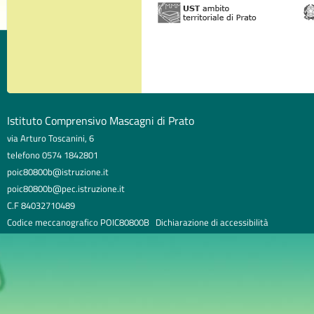
Istituto Comprensivo Mascagni di Prato
via Arturo Toscanini, 6
telefono 0574 1842801
poic80800b@istruzione.it
poic80800b@pec.istruzione.it
C.F 84032710489
Codice meccanografico POIC80800B
Dichiarazione di accessibilità