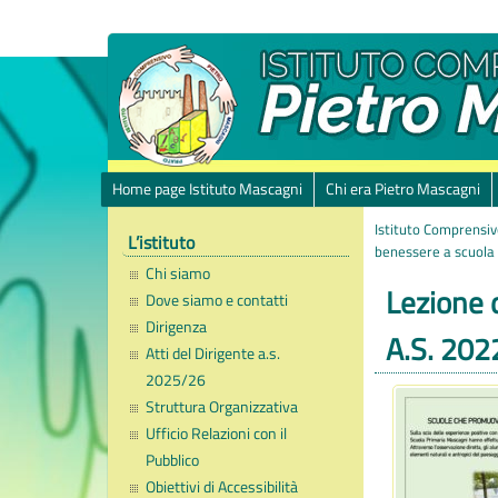
Home page Istituto Mascagni
Chi era Pietro Mascagni
Istituto Comprensiv
L’istituto
benessere a scuola
Chi siamo
Lezione 
Dove siamo e contatti
Dirigenza
A.S. 20
Atti del Dirigente a.s.
2025/26
Struttura Organizzativa
Ufficio Relazioni con il
Pubblico
Obiettivi di Accessibilità