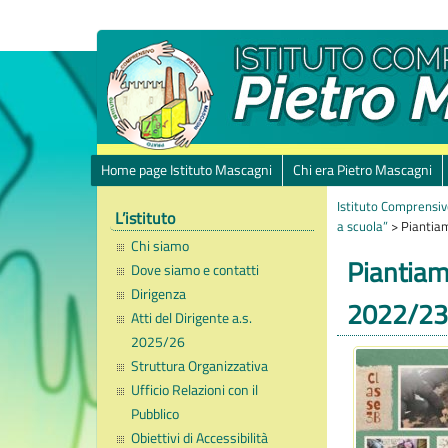
Home page Istituto Mascagni
Chi era Pietro Mascagni
Istituto Comprensiv
L’istituto
a scuola”
>
Piantiam
Chi siamo
Piantiam
Dove siamo e contatti
Dirigenza
2022/23
Atti del Dirigente a.s.
2025/26
Struttura Organizzativa
Ufficio Relazioni con il
Pubblico
Obiettivi di Accessibilità