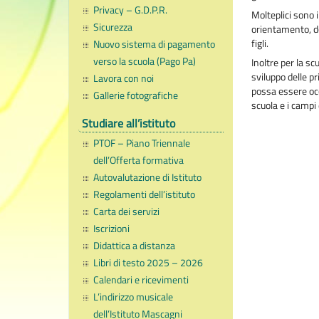
Privacy – G.D.P.R.
Molteplici sono 
Sicurezza
orientamento, do
figli.
Nuovo sistema di pagamento
verso la scuola (Pago Pa)
Inoltre per la sc
sviluppo delle p
Lavora con noi
possa essere occ
Gallerie fotografiche
scuola e i campi 
Studiare all’istituto
PTOF – Piano Triennale
dell’Offerta formativa
Autovalutazione di Istituto
Regolamenti dell’istituto
Carta dei servizi
Iscrizioni
Didattica a distanza
Libri di testo 2025 – 2026
Calendari e ricevimenti
L’indirizzo musicale
dell’Istituto Mascagni