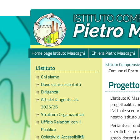
Home page Istituto Mascagni
Chi era Pietro Mascagni
Istituto Comprensiv
L’istituto
– Comune di Prato
Chi siamo
Progetto
Dove siamo e contatti
Dirigenza
L’Istituto IC Ma
Atti del Dirigente a.s.
progettualità ch
2025/26
L’attuale scenar
Struttura Organizzativa
nostro Istituto 
Ufficio Relazioni con il
Pertanto si rend
Pubblico
specifiche comp
Obiettivi di Accessibilità
grado, docenti e 