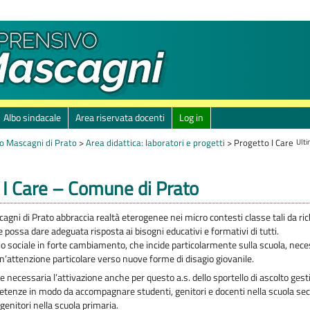
Albo sindacale
Area riservata docenti
Log in
Ulti
o Mascagni di Prato
>
Area didattica: laboratori e progetti
>
Progetto I Care
 I Care – Comune di Prato
scagni di Prato abbraccia realtà eterogenee nei micro contesti classe tali da ri
e possa dare adeguata risposta ai bisogni educativi e formativi di tutti.
io sociale in forte cambiamento, che incide particolarmente sulla scuola, nece
un’attenzione particolare verso nuove forme di disagio giovanile.
e necessaria l’attivazione anche per questo a.s. dello sportello di ascolto ges
etenze in modo da accompagnare studenti, genitori e docenti nella scuola sec
genitori nella scuola primaria.