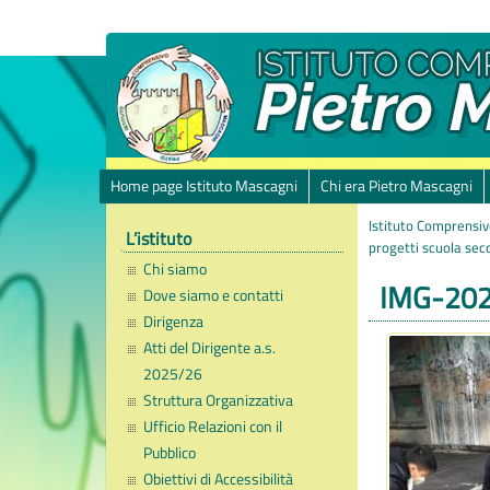
Home page Istituto Mascagni
Chi era Pietro Mascagni
Istituto Comprensiv
L’istituto
progetti scuola sec
Chi siamo
IMG-20
Dove siamo e contatti
Dirigenza
Atti del Dirigente a.s.
2025/26
Struttura Organizzativa
Ufficio Relazioni con il
Pubblico
Obiettivi di Accessibilità