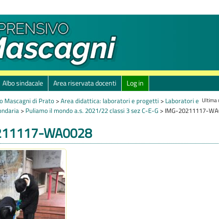
Albo sindacale
Area riservata docenti
Log in
Ultima
o Mascagni di Prato
>
Area didattica: laboratori e progetti
>
Laboratori e
ondaria
>
Puliamo il mondo a.s. 2021/22 classi 3 sez C-E-G
>
IMG-20211117-WA
211117-WA0028