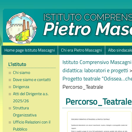
Home page Istituto Mascagni
Chi era Pietro Mascagni
Albo sindacal
Istituto Comprensivo Mascagni 
L’istituto
didattica: laboratori e progetti
Chi siamo
Progetto teatrale “Odissea…ch
Dove siamo e contatti
Percorso_Teatrale
Dirigenza
Atti del Dirigente a.s.
Percorso_Teatrale
2025/26
Struttura
Organizzativa
Ufficio Relazioni con il
Pubblico