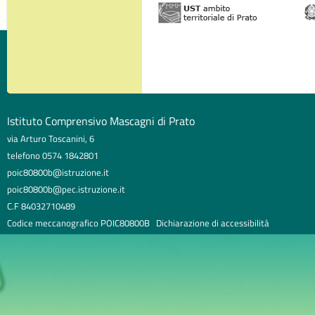
Istituto Comprensivo Mascagni di Prato
via Arturo Toscanini, 6
telefono 0574 1842801
poic80800b@istruzione.it
poic80800b@pec.istruzione.it
C.F 84032710489
Codice meccanografico POIC80800B
Dichiarazione di accessibilità