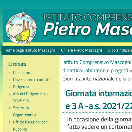
Home page Istituto Mascagni
Chi era Pietro Mascagni
Albo sindacal
Istituto Comprensivo Mascagni 
L’istituto
didattica: laboratori e progetti
Chi siamo
Giornata internazionale della di
Dove siamo e contatti
Dirigenza
Giornata internazio
Atti del Dirigente a.s.
2025/26
e 3 A -a.s. 2021/2
Struttura
Organizzativa
In occasione della giornat
Ufficio Relazioni con il
fatto vedere un cortometra
Pubblico