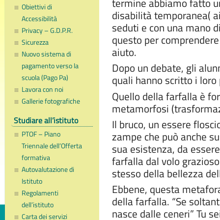
termine abbiamo fatto un
Obiettivi di
disabilità temporanea( ai
Accessibilità
seduti e con una mano die
Privacy – G.D.P.R.
questo per comprendere f
Sicurezza
aiuto.
Nuovo sistema di
pagamento verso la
Dopo un debate, gli alunn
scuola (Pago Pa)
quali hanno scritto i loro
Lavora con noi
Quello della farfalla è fo
Gallerie fotografiche
metamorfosi (trasformaz
Studiare all’istituto
Il bruco, un essere flosc
PTOF – Piano
zampe che può anche susc
Triennale dell’Offerta
sua esistenza, da essere 
formativa
farfalla dal volo grazioso 
Autovalutazione di
stesso della bellezza del
Istituto
Ebbene, questa metafora è 
Regolamenti
della farfalla. “Se solta
dell’istituto
nasce dalle ceneri” Tu se
Carta dei servizi