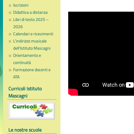
Iscrizioni
Didattica a distanza
Libri di testo 2025 –
2026
Calendari e ricevimenti
L’indirizzo musicale
dell’Istituto Mascagni
Orientamento e
continuità
Formazione docenti e
ATA
Curricoli Istituto
Mascagni
Le nostre scuole