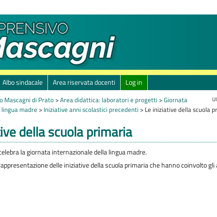
Albo sindacale
Area riservata docenti
Log in
Ul
o Mascagni di Prato
>
Area didattica: laboratori e progetti
>
Giornata
a lingua madre
>
Iniziative anni scolastici precedenti
>
Le iniziative della scuola p
tive della scuola primaria
 celebra la giornata internazionale della lingua madre.
appresentazione delle iniziative della scuola primaria che hanno coinvolto gli a