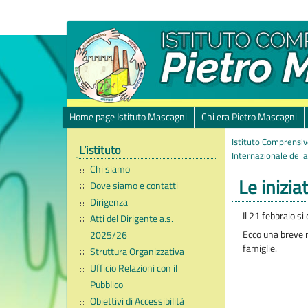
Home page Istituto Mascagni
Chi era Pietro Mascagni
Istituto Comprensiv
L’istituto
Internazionale dell
Chi siamo
Le inizia
Dove siamo e contatti
Dirigenza
Il 21 febbraio si
Atti del Dirigente a.s.
Ecco una breve r
2025/26
famiglie.
Struttura Organizzativa
Ufficio Relazioni con il
Pubblico
Obiettivi di Accessibilità