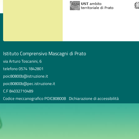
Istituto Comprensivo Mascagni di Prato
via Arturo Toscanini, 6
telefono 0574 1842801
poic80800b@istruzione.it
poic80800b@pec.istruzione.it
C.F 84032710489
Codice meccanografico POIC80800B
Dichiarazione di accessibilità