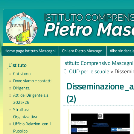
Home page Istituto Mascagni
Chi era Pietro Mascagni
Albo sindacal
Istituto Comprensivo Mascagni 
L’istituto
CLOUD per le scuole
>
Dissemin
Chi siamo
Dove siamo e contatti
Disseminazione_ab
Dirigenza
Atti del Dirigente a.s.
(2)
2025/26
Struttura
Organizzativa
Ufficio Relazioni con il
Pubblico