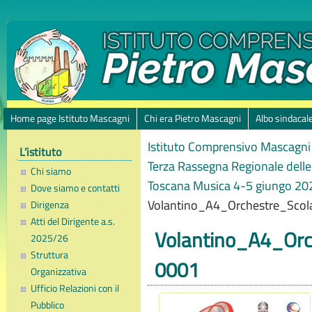
Home page Istituto Mascagni
Chi era Pietro Mascagni
Albo sindacal
Istituto Comprensivo Mascagni 
L’istituto
Terza Rassegna Regionale delle
Chi siamo
Toscana Musica 4-5 giungo 20
Dove siamo e contatti
Volantino_A4_Orchestre_Sco
Dirigenza
Atti del Dirigente a.s.
Volantino_A4_Or
2025/26
Struttura
0001
Organizzativa
Ufficio Relazioni con il
Pubblico