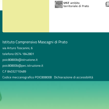
Istituto Comprensivo Mascagni di Prato
via Arturo Toscanini, 6
telefono 0574 1842801
poic80800b@istruzione.it
poic80800b@pec.istruzione.it
C.F 84032710489
Codice meccanografico POIC80800B
Dichiarazione di accessibilità