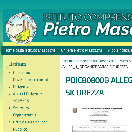
Home page Istituto Mascagni
Chi era Pietro Mascagni
Albo sindacal
Istituto Comprensivo Mascagni di Prato
>
L’istituto
ALLEG_1_ORGANIGRAMMA SICUREZZA
Chi siamo
POIC80800B ALL
Dove siamo e contatti
Dirigenza
SICUREZZA
Atti del Dirigente a.s.
2025/26
Struttura
Organizzativa
Ufficio Relazioni con il
Pubblico