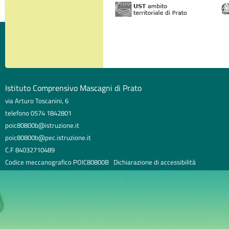
Istituto Comprensivo Mascagni di Prato
via Arturo Toscanini, 6
telefono 0574 1842801
poic80800b@istruzione.it
poic80800b@pec.istruzione.it
C.F 84032710489
Codice meccanografico POIC80800B
Dichiarazione di accessibilità