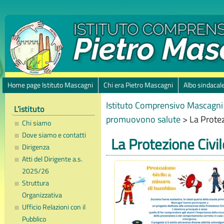
Home page Istituto Mascagni
Chi era Pietro Mascagni
Albo sindacal
Istituto Comprensivo Mascagni 
L’istituto
promuovono salute
>
La Protez
Chi siamo
Dove siamo e contatti
La Protezione Civi
Dirigenza
Atti del Dirigente a.s.
2025/26
Struttura
Organizzativa
Ufficio Relazioni con il
Pubblico