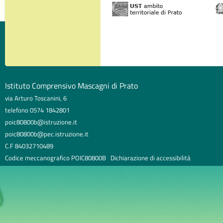
Istituto Comprensivo Mascagni di Prato
via Arturo Toscanini, 6
telefono 0574 1842801
poic80800b@istruzione.it
poic80800b@pec.istruzione.it
C.F 84032710489
Codice meccanografico POIC80800B
Dichiarazione di accessibilità