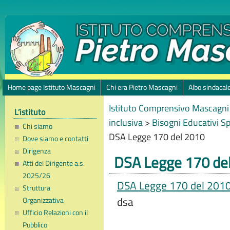
Home page Istituto Mascagni
Chi era Pietro Mascagni
Albo sindacal
Istituto Comprensivo Mascagni 
L’istituto
inclusiva
>
Bisogni Educativi Sp
Chi siamo
DSA Legge 170 del 2010
Dove siamo e contatti
Dirigenza
DSA Legge 170 de
Atti del Dirigente a.s.
2025/26
DSA Legge 170 del 201
Struttura
dsa
Organizzativa
Ufficio Relazioni con il
Pubblico