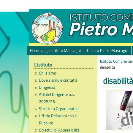
Home page Istituto Mascagni
Chi era Pietro Mascagni
Istituto Comprensiv
L’istituto
disabilità
Chi siamo
disabilit
Dove siamo e contatti
Dirigenza
Atti del Dirigente a.s.
2025/26
Struttura Organizzativa
Ufficio Relazioni con il
Pubblico
Obiettivi di Accessibilità