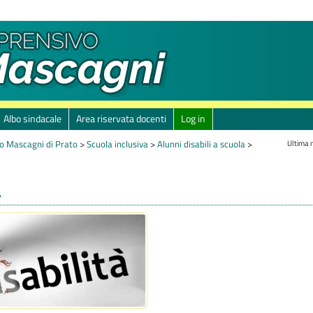
Albo sindacale
Area riservata docenti
Log in
Ultima 
o Mascagni di Prato
>
Scuola inclusiva
>
Alunni disabili a scuola
>
à