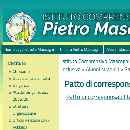
Home page Istituto Mascagni
Chi era Pietro Mascagni
Albo sindacal
Istituto Comprensivo Mascagni 
L’istituto
inclusiva
>
Alunni stranieri
>
Pa
Chi siamo
Dove siamo e contatti
Patto di correspons
Dirigenza
Atti del Dirigente a.s.
Patto di corresponsabilit
2025/26
Struttura
Organizzativa
Ufficio Relazioni con il
Pubblico