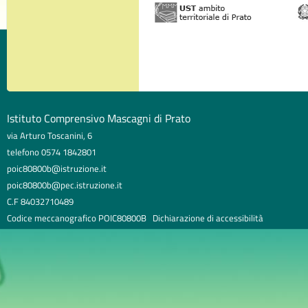
Istituto Comprensivo Mascagni di Prato
via Arturo Toscanini, 6
telefono 0574 1842801
poic80800b@istruzione.it
poic80800b@pec.istruzione.it
C.F 84032710489
Codice meccanografico POIC80800B
Dichiarazione di accessibilità