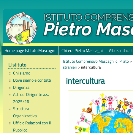
Home page Istituto Mascagni
Chi era Pietro Mascagni
Albo sindacal
Istituto Comprensivo Mascagni di Prato
>
L’istituto
stranieri
>
intercultura
Chi siamo
intercultura
Dove siamo e contatti
Dirigenza
Atti del Dirigente a.s.
2025/26
Struttura
Organizzativa
Ufficio Relazioni con il
Pubblico