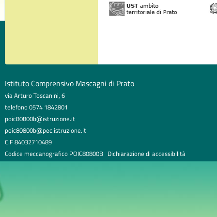
Istituto Comprensivo Mascagni di Prato
via Arturo Toscanini, 6
telefono 0574 1842801
poic80800b@istruzione.it
poic80800b@pec.istruzione.it
C.F 84032710489
Codice meccanografico POIC80800B
Dichiarazione di accessibilità