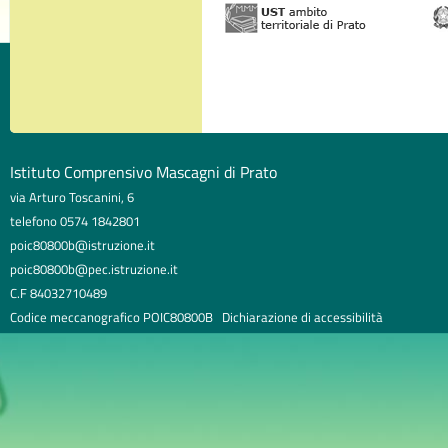
Istituto Comprensivo Mascagni di Prato
via Arturo Toscanini, 6
telefono 0574 1842801
poic80800b@istruzione.it
poic80800b@pec.istruzione.it
C.F 84032710489
Codice meccanografico POIC80800B
Dichiarazione di accessibilità