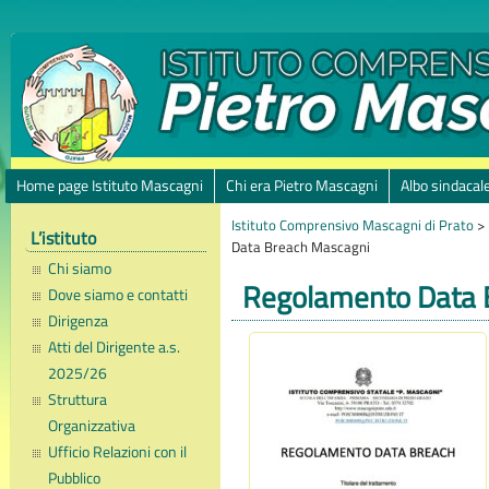
Home page Istituto Mascagni
Chi era Pietro Mascagni
Albo sindacal
Istituto Comprensivo Mascagni di Prato
>
L’istituto
Data Breach Mascagni
Chi siamo
Regolamento Data 
Dove siamo e contatti
Dirigenza
Atti del Dirigente a.s.
2025/26
Struttura
Organizzativa
Ufficio Relazioni con il
Pubblico