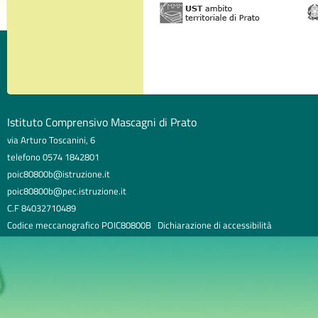
Istituto Comprensivo Mascagni di Prato
via Arturo Toscanini, 6
telefono 0574 1842801
poic80800b@istruzione.it
poic80800b@pec.istruzione.it
C.F 84032710489
Codice meccanografico POIC80800B
Dichiarazione di accessibilità