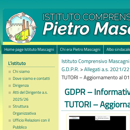
Home page Istituto Mascagni
Chi era Pietro Mascagni
Albo sindacal
Istituto Comprensivo Mascagni 
L’istituto
G.D.P.R.
>
Allegati a.s. 2021/22
Chi siamo
TUTORI – Aggiornamento al 01
Dove siamo e contatti
Dirigenza
GDPR – Informati
Atti del Dirigente a.s.
2025/26
TUTORI – Aggiorn
Struttura
Organizzativa
Ufficio Relazioni con il
Pubblico