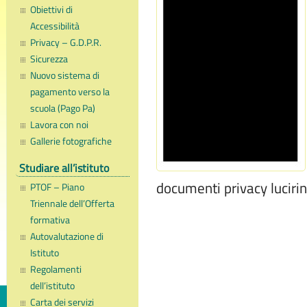
Obiettivi di
Accessibilità
Privacy – G.D.P.R.
Sicurezza
Nuovo sistema di
pagamento verso la
scuola (Pago Pa)
Lavora con noi
Gallerie fotografiche
Studiare all’istituto
documenti privacy luciri
PTOF – Piano
Triennale dell’Offerta
formativa
Autovalutazione di
Istituto
Regolamenti
dell’istituto
Carta dei servizi