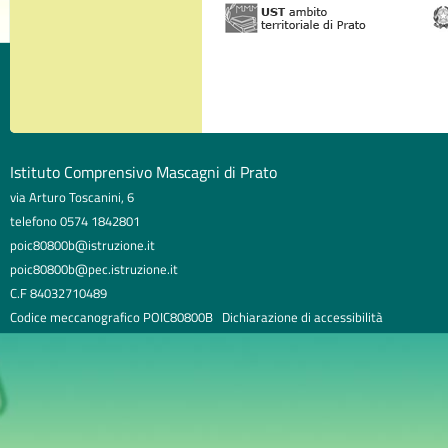
Istituto Comprensivo Mascagni di Prato
via Arturo Toscanini, 6
telefono 0574 1842801
poic80800b@istruzione.it
poic80800b@pec.istruzione.it
C.F 84032710489
Codice meccanografico POIC80800B
Dichiarazione di accessibilità