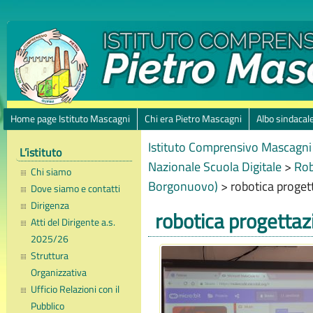
Home page Istituto Mascagni
Chi era Pietro Mascagni
Albo sindacal
Istituto Comprensivo Mascagni 
L’istituto
Nazionale Scuola Digitale
>
Rob
Chi siamo
Borgonuovo)
>
robotica proget
Dove siamo e contatti
Dirigenza
robotica progettaz
Atti del Dirigente a.s.
2025/26
Struttura
Organizzativa
Ufficio Relazioni con il
Pubblico