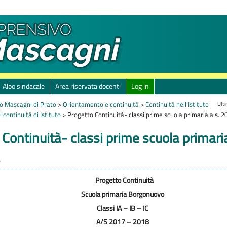
Albo sindacale
Area riservata docenti
Log in
Ult
o Mascagni di Prato
>
Orientamento e continuità
>
Continuità nell’Istituto
 continuità di Istituto
>
Progetto Continuità- classi prime scuola primaria a.s. 
Continuità- classi prime scuola primaria
Progetto Continuità
Scuola primaria Borgonuovo
Classi IA – IB – IC
A/S 2017 – 2018