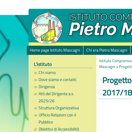
Home page Istituto Mascagni
Chi era Pietro Mascagni
Istituto Comprensiv
L’istituto
Mascagni
>
Progetti
Chi siamo
Progetto 
Dove siamo e contatti
Dirigenza
2017/18
Atti del Dirigente a.s.
2025/26
Struttura Organizzativa
Ufficio Relazioni con il
Pubblico
Obiettivi di Accessibilità