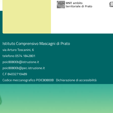
Istituto Comprensivo Mascagni di Prato
via Arturo Toscanini, 6
telefono 0574 1842801
poic80800b@istruzione.it
poic80800b@pec.istruzione.it
C.F 84032710489
Codice meccanografico POIC80800B
Dichiarazione di accessibilità