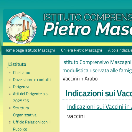
Home page Istituto Mascagni
Chi era Pietro Mascagni
Albo sindacal
Istituto Comprensivo Mascagni 
L’istituto
modulistica riservata alle famig
Chi siamo
Vaccini in Arabo
Dove siamo e contatti
Dirigenza
Indicazioni sui Vac
Atti del Dirigente a.s.
2025/26
Indicazioni sui Vaccini in
Struttura
vaccini
Organizzativa
Ufficio Relazioni con il
Pubblico