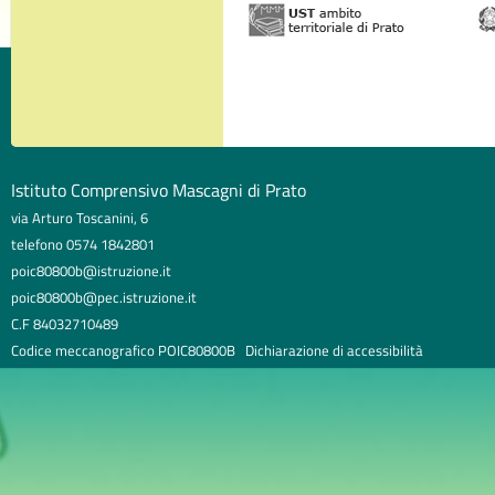
Istituto Comprensivo Mascagni di Prato
via Arturo Toscanini, 6
telefono 0574 1842801
poic80800b@istruzione.it
poic80800b@pec.istruzione.it
C.F 84032710489
Codice meccanografico POIC80800B
Dichiarazione di accessibilità