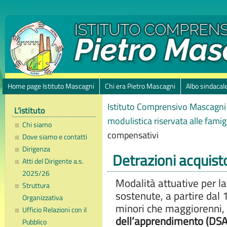
Home page Istituto Mascagni
Chi era Pietro Mascagni
Albo sindacal
Istituto Comprensivo Mascagni 
L’istituto
modulistica riservata alle famig
Chi siamo
compensativi
Dove siamo e contatti
Dirigenza
Detrazioni acquist
Atti del Dirigente a.s.
2025/26
Modalità attuative per la
Struttura
sostenute, a partire dal 
Organizzativa
minori che maggiorenni,
Ufficio Relazioni con il
dell’apprendimento (DS
Pubblico