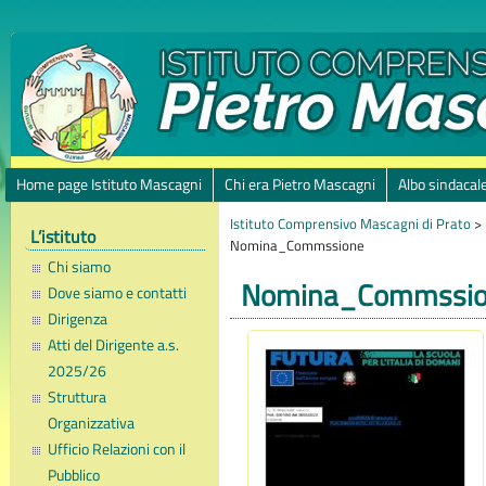
Home page Istituto Mascagni
Chi era Pietro Mascagni
Albo sindacal
Istituto Comprensivo Mascagni di Prato
>
L’istituto
Nomina_Commssione
Chi siamo
Nomina_Commssi
Dove siamo e contatti
Dirigenza
Atti del Dirigente a.s.
2025/26
Struttura
Organizzativa
Ufficio Relazioni con il
Pubblico