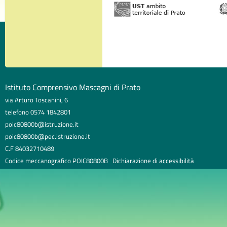
Istituto Comprensivo Mascagni di Prato
via Arturo Toscanini, 6
telefono 0574 1842801
poic80800b@istruzione.it
poic80800b@pec.istruzione.it
C.F 84032710489
Codice meccanografico POIC80800B
Dichiarazione di accessibilità