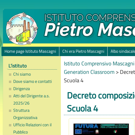
Home page Istituto Mascagni
Chi era Pietro Mascagni
Albo sindacal
Istituto Comprensivo Mascagni 
L’istituto
Generation Classroom
>
Decret
Chi siamo
Scuola 4
Dove siamo e contatti
Dirigenza
Decreto composizi
Atti del Dirigente a.s.
2025/26
Scuola 4
Struttura
Organizzativa
Ufficio Relazioni con il
Pubblico