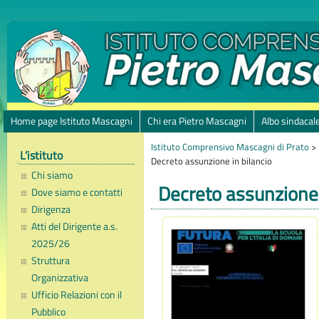
Home page Istituto Mascagni
Chi era Pietro Mascagni
Albo sindacal
Istituto Comprensivo Mascagni di Prato
>
L’istituto
Decreto assunzione in bilancio
Chi siamo
Decreto assunzione 
Dove siamo e contatti
Dirigenza
Atti del Dirigente a.s.
2025/26
Struttura
Organizzativa
Ufficio Relazioni con il
Pubblico