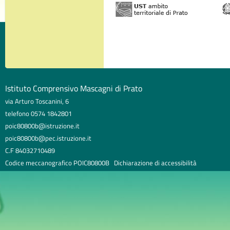
Istituto Comprensivo Mascagni di Prato
via Arturo Toscanini, 6
telefono 0574 1842801
poic80800b@istruzione.it
poic80800b@pec.istruzione.it
C.F 84032710489
Codice meccanografico POIC80800B
Dichiarazione di accessibilità