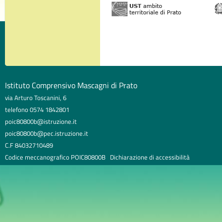
Istituto Comprensivo Mascagni di Prato
via Arturo Toscanini, 6
telefono 0574 1842801
poic80800b@istruzione.it
poic80800b@pec.istruzione.it
C.F 84032710489
Codice meccanografico POIC80800B
Dichiarazione di accessibilità