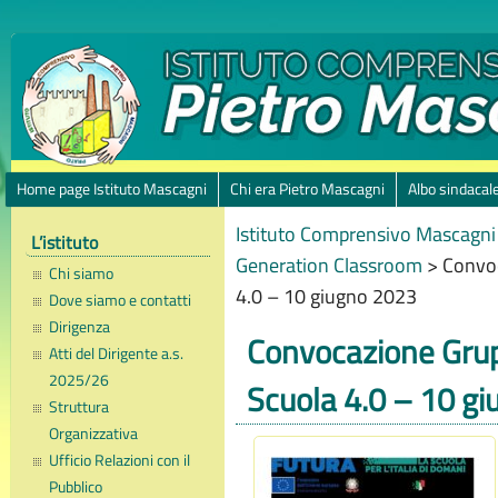
Home page Istituto Mascagni
Chi era Pietro Mascagni
Albo sindacal
Istituto Comprensivo Mascagni 
L’istituto
Generation Classroom
>
Convoc
Chi siamo
4.0 – 10 giugno 2023
Dove siamo e contatti
Dirigenza
Convocazione Grup
Atti del Dirigente a.s.
2025/26
Scuola 4.0 – 10 g
Struttura
Organizzativa
Ufficio Relazioni con il
Pubblico