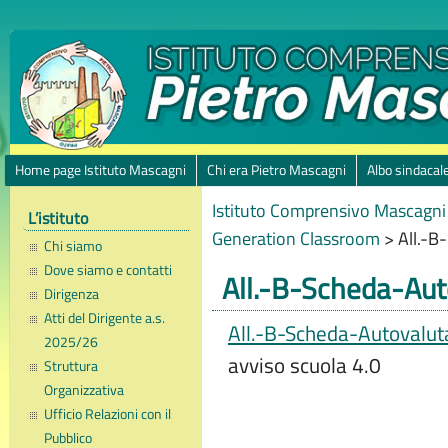
Home page Istituto Mascagni
Chi era Pietro Mascagni
Albo sindacal
Istituto Comprensivo Mascagni 
L’istituto
Generation Classroom
>
All.-B
Chi siamo
Dove siamo e contatti
All.-B-Scheda-Aut
Dirigenza
Atti del Dirigente a.s.
All.-B-Scheda-Autovalut
2025/26
avviso scuola 4.0
Struttura
Organizzativa
Ufficio Relazioni con il
Pubblico