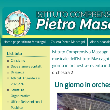
Home page Istituto Mascagni
Chi era Pietro Mascagni
Albo sindacal
Istituto Comprensivo Mascagni 
L’istituto
musicale dell’Istituto Mascagni
Chi siamo
giorno in orchestra- evento ind
Dove siamo e contatti
orchestra 2
Dirigenza
Atti del Dirigente a.s.
Un giorno in orche
2025/26
Struttura
Organizzativa
Ufficio Relazioni con il
Pubblico