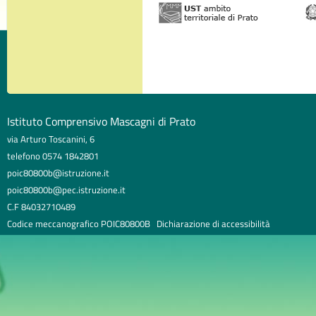
Istituto Comprensivo Mascagni di Prato
via Arturo Toscanini, 6
telefono 0574 1842801
poic80800b@istruzione.it
poic80800b@pec.istruzione.it
C.F 84032710489
Codice meccanografico POIC80800B
Dichiarazione di accessibilità