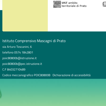
Istituto Comprensivo Mascagni di Prato
via Arturo Toscanini, 6
telefono 0574 1842801
poic80800b@istruzione.it
poic80800b@pec.istruzione.it
C.F 84032710489
Codice meccanografico POIC80800B
Dichiarazione di accessibilità