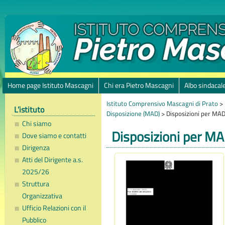
Home page Istituto Mascagni
Chi era Pietro Mascagni
Albo sindacal
Istituto Comprensivo Mascagni di Prato
>
L’istituto
Disposizione (MAD)
>
Disposizioni per MA
Chi siamo
Disposizioni per M
Dove siamo e contatti
Dirigenza
Atti del Dirigente a.s.
2025/26
Struttura
Organizzativa
Ufficio Relazioni con il
Pubblico